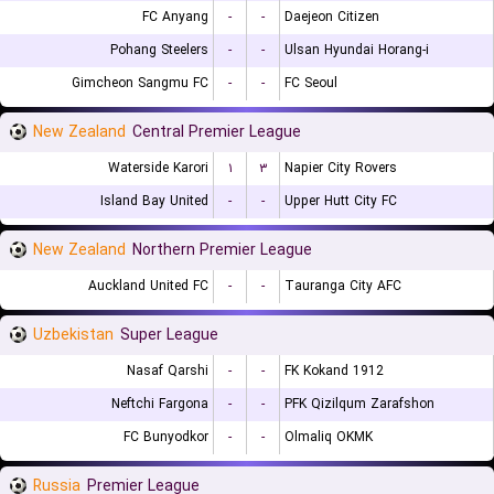
FC Anyang
-
-
Daejeon Citizen
Pohang Steelers
-
-
Ulsan Hyundai Horang-i
Gimcheon Sangmu FC
-
-
FC Seoul
New Zealand
Central Premier League
Waterside Karori
۱
۳
Napier City Rovers
Island Bay United
-
-
Upper Hutt City FC
New Zealand
Northern Premier League
Auckland United FC
-
-
Tauranga City AFC
Uzbekistan
Super League
Nasaf Qarshi
-
-
FK Kokand 1912
Neftchi Fargona
-
-
PFK Qizilqum Zarafshon
FC Bunyodkor
-
-
Olmaliq OKMK
Russia
Premier League