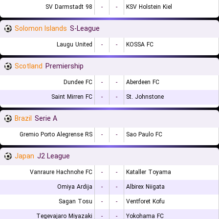
SV Darmstadt 98
-
-
KSV Holstein Kiel
Solomon Islands
S-League
Laugu United
-
-
KOSSA FC
Scotland
Premiership
Dundee FC
-
-
Aberdeen FC
Saint Mirren FC
-
-
St. Johnstone
Brazil
Serie A
Gremio Porto Alegrense RS
-
-
Sao Paulo FC
Japan
J2 League
Vanraure Hachnohe FC
-
-
Kataller Toyama
Omiya Ardija
-
-
Albirex Niigata
Sagan Tosu
-
-
Ventforet Kofu
Tegevajaro Miyazaki
-
-
Yokohama FC