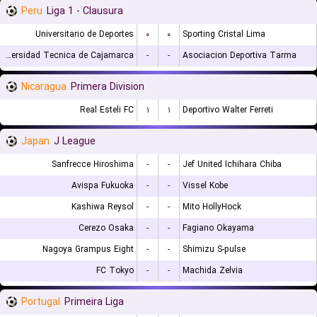
Peru
Liga 1 - Clausura
Universitario de Deportes
۰
۰
Sporting Cristal Lima
Universidad Tecnica de Cajamarca
-
-
Asociacion Deportiva Tarma
Nicaragua
Primera Division
Real Esteli FC
۱
۱
Deportivo Walter Ferreti
Japan
J League
Sanfrecce Hiroshima
-
-
Jef United Ichihara Chiba
Avispa Fukuoka
-
-
Vissel Kobe
Kashiwa Reysol
-
-
Mito HollyHock
Cerezo Osaka
-
-
Fagiano Okayama
Nagoya Grampus Eight
-
-
Shimizu S-pulse
FC Tokyo
-
-
Machida Zelvia
Portugal
Primeira Liga