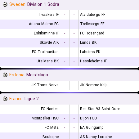
Sweden
Division 1 Sodra
Tvaakers IF
-
-
Atvidabergs FF
Ariana Malmo FC
-
-
Trelleborgs FF
Eskilsminne IF
-
-
FC Rosengard
Skovde AIK
-
-
Lunds BK
FC Trollhaettan
-
-
Laholms FK
Utsiktens BK
-
-
Hassleholms IF
Estonia
Meistriliiga
JK Trans Narva
-
-
JK Nomme Kalju
France
Ligue 2
FC Nantes
-
-
Red Star 93 Saint Ouen
Montpellier HSC
-
-
Dijon FCO
FC Metz
-
-
EA Guingamp
Boulogne
-
-
AS Nancy Lorraine