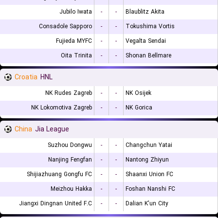
Jubilo Iwata
-
-
Blaublitz Akita
Consadole Sapporo
-
-
Tokushima Vortis
Fujieda MYFC
-
-
Vegalta Sendai
Oita Trinita
-
-
Shonan Bellmare
Croatia
HNL
NK Rudes Zagreb
-
-
NK Osijek
NK Lokomotiva Zagreb
-
-
NK Gorica
China
Jia League
Suzhou Dongwu
-
-
Changchun Yatai
Nanjing Fengfan
-
-
Nantong Zhiyun
Shijiazhuang Gongfu FC
-
-
Shaanxi Union FC
Meizhou Hakka
-
-
Foshan Nanshi FC
Jiangxi Dingnan United F.C
-
-
Dalian K'un City