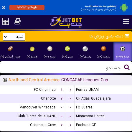
اپلیکیشن جت بت مختص اندروید
برای دانلود کلیک کنید
(دسترسی آسان و بدون فیلترشکن به سایت)
دسته بندی ورزش ها
فوتبال آمریکایی(۲)
هندبال(۳)
بیسبال(۴۲)
تنیس(۸۳)
والیبال(۲۹)
بسکتبال(۵۶)
فوتبال(۶۳۳)
North and Central America
CONCACAF Leagues Cup
FC Cincinnati
۱
۰
Pumas UNAM
Charlotte
۲
۰
CF Atlas Guadalajara
Vancouver Whitecaps
-
-
FC Juarez
Club Tigres de la UANL
۰
۰
Minnesota United
Columbus Crew
۲
۱
Pachuca CF