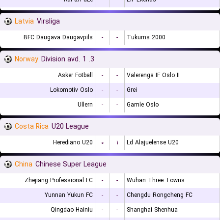
Latvia
Virsliga
BFC Daugava Daugavpils
-
-
Tukums 2000
Norway
3. Division avd. 1
Asker Fotball
-
-
Valerenga IF Oslo II
Lokomotiv Oslo
-
-
Grei
Ullern
-
-
Gamle Oslo
Costa Rica
U20 League
Herediano U20
۰
۱
Ld Alajuelense U20
China
Chinese Super League
Zhejiang Professional FC
-
-
Wuhan Three Towns
Yunnan Yukun FC
-
-
Chengdu Rongcheng FC
Qingdao Hainiu
-
-
Shanghai Shenhua