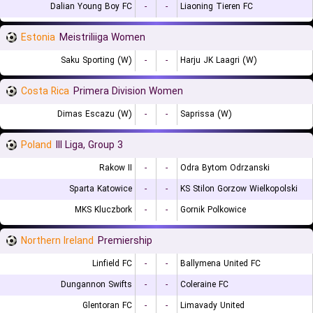
Dalian Young Boy FC
-
-
Liaoning Tieren FC
Estonia
Meistriliiga Women
Saku Sporting (W)
-
-
Harju JK Laagri (W)
Costa Rica
Primera Division Women
Dimas Escazu (W)
-
-
Saprissa (W)
Poland
III Liga, Group 3
Rakow II
-
-
Odra Bytom Odrzanski
Sparta Katowice
-
-
KS Stilon Gorzow Wielkopolski
MKS Kluczbork
-
-
Gornik Polkowice
Northern Ireland
Premiership
Linfield FC
-
-
Ballymena United FC
Dungannon Swifts
-
-
Coleraine FC
Glentoran FC
-
-
Limavady United