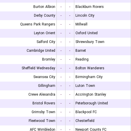
Burton Albion
-
-
Blackburn Rovers
Derby County
-
-
Lincoln City
Queens Park Rangers
-
-
Millwall
Leyton Orient
-
-
Oxford United
Salford City
-
-
Shrewsbury Town
Cambridge United
-
-
Barnet
Bromley
-
-
Reading
Sheffield Wednesday
-
-
Bolton Wanderers
Swansea City
-
-
Birmingham City
Gillingham
-
-
Luton Town
Crewe Alexandra
-
-
Accrington Stanley
Bristol Rovers
-
-
Peterborough United
Grimsby Town
-
-
Blackpool FC
Fleetwood Town
-
-
Chesterfield
AFC Wimbledon
-
-
Newport County FC