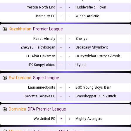
Preston North End
-
-
Huddersfield Town
Barnsley FC
-
-
Wigan Athletic
Kazakhstan
Premier League
Kairat Almaty
-
-
Zhenys
Zhetysu Taldykorgan
-
-
Ordabasy Shymkent
FC Altai Oskemen
-
-
FK Kyzylzhar Petropavlovsk
FK Kaspyi Aktau
-
-
Ulytau
Switzerland
Super League
Lausanne-Sports
-
-
BSC Young Boys Bern
Servette Geneve FC
-
-
Grasshopper Club Zurich
Dominica
DFA Premier League
We United FC
۲
۰
Mighty Avengers