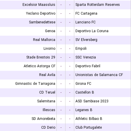
Excelsior Maassluis
-
-
Sparta Rotterdam Reserves
Yeclano Deportivo
-
-
FC Cartagena
Sambenedettese
-
-
Lanciano FC
Genoa
-
-
Deportivo La Coruna
Real Mallorca
-
-
SV Elversberg
Livorno
-
-
Empoli
Stade Brestois 29
-
-
SSC Venezia
Atletico Astorga CF
-
-
Deportivo Fabril
Real Avila
-
-
Unionistas de Salamanca CF
Gimnastic de Tarragona
-
-
Girona FC
CD Teruel
-
-
Castellon B
Salernitana
-
-
ASD Sambiase 2023
Illescas
-
-
Leganes B
SD Amorebieta
-
-
Athletic Bilbao B
CD Derio
-
-
Club Portugalete