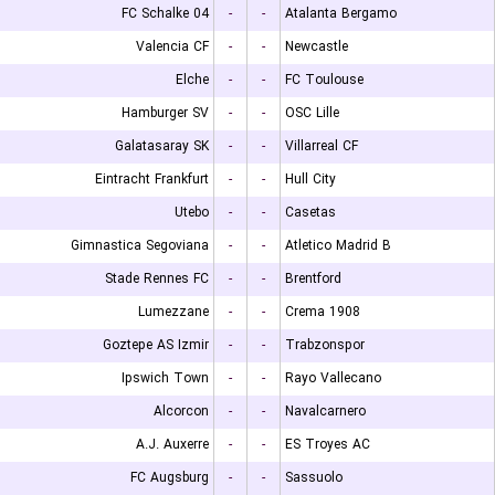
FC Schalke 04
-
-
Atalanta Bergamo
Valencia CF
-
-
Newcastle
Elche
-
-
FC Toulouse
Hamburger SV
-
-
OSC Lille
Galatasaray SK
-
-
Villarreal CF
Eintracht Frankfurt
-
-
Hull City
Utebo
-
-
Casetas
Gimnastica Segoviana
-
-
Atletico Madrid B
Stade Rennes FC
-
-
Brentford
Lumezzane
-
-
Crema 1908
Goztepe AS Izmir
-
-
Trabzonspor
Ipswich Town
-
-
Rayo Vallecano
Alcorcon
-
-
Navalcarnero
A.J. Auxerre
-
-
ES Troyes AC
FC Augsburg
-
-
Sassuolo