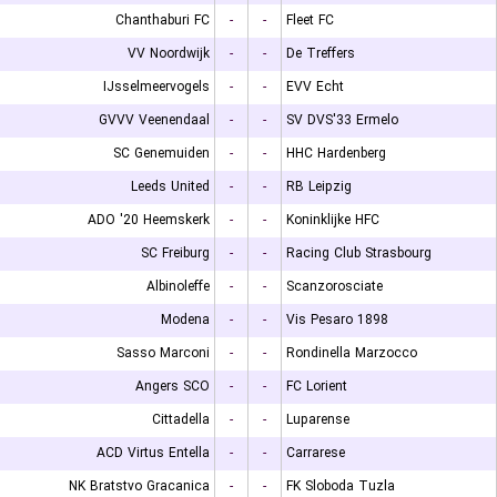
Chanthaburi FC
-
-
Fleet FC
VV Noordwijk
-
-
De Treffers
IJsselmeervogels
-
-
EVV Echt
GVVV Veenendaal
-
-
SV DVS'33 Ermelo
SC Genemuiden
-
-
HHC Hardenberg
Leeds United
-
-
RB Leipzig
ADO '20 Heemskerk
-
-
Koninklijke HFC
SC Freiburg
-
-
Racing Club Strasbourg
Albinoleffe
-
-
Scanzorosciate
Modena
-
-
Vis Pesaro 1898
Sasso Marconi
-
-
Rondinella Marzocco
Angers SCO
-
-
FC Lorient
Cittadella
-
-
Luparense
ACD Virtus Entella
-
-
Carrarese
NK Bratstvo Gracanica
-
-
FK Sloboda Tuzla