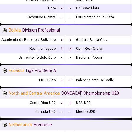
Tigre
-
-
CA River Plate
Deportivo Riestra
-
-
Estudiantes de la Plata
Bolivia
Division Profesional
Academia de Balompie Boliviano
۰
۱
Guabira Santa Cruz
Real Tomayapo
۱
۲
CDT Real Oruro
San Antonio Bulo Bulo
-
-
Nacional Potosi
Ecuador
Liga Pro Serie A
LDU Quito
۰
۲
Independiente Del Valle
North and Central America
CONCACAF Championship U20
Costa Rica U20
۰
۲
USA U20
Canada U20
-
-
Mexico U20
Netherlands
Eredivisie