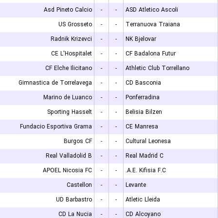
Asd Pineto Calcio
-
-
ASD Atletico Ascoli
US Grosseto
-
-
Terranuova Traiana
Radnik Krizevci
-
-
NK Bjelovar
CE L'Hospitalet
-
-
CF Badalona Futur
CF Elche Ilicitano
-
-
Athletic Club Torrellano
Gimnastica de Torrelavega
-
-
CD Basconia
Marino de Luanco
-
-
Ponferradina
Sporting Hasselt
-
-
Belisia Bilzen
Fundacio Esportiva Grama
-
-
CE Manresa
Burgos CF
-
-
Cultural Leonesa
Real Valladolid B
-
-
Real Madrid C
APOEL Nicosia FC
-
-
A.E. Kifisia F.C.
Castellon
-
-
Levante
UD Barbastro
-
-
Atletic Lleida
CD La Nucia
-
-
CD Alcoyano