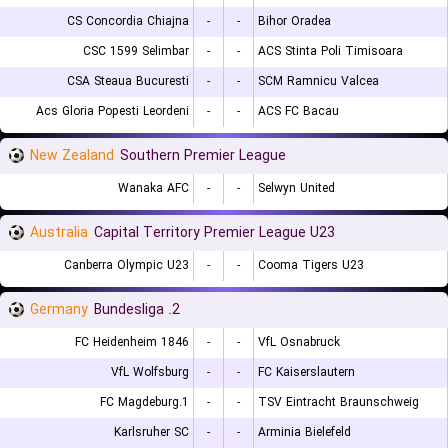
CS Concordia Chiajna
-
-
Bihor Oradea
CSC 1599 Selimbar
-
-
ACS Stinta Poli Timisoara
CSA Steaua Bucuresti
-
-
SCM Ramnicu Valcea
Acs Gloria Popesti Leordeni
-
-
ACS FC Bacau
New Zealand
Southern Premier League
Wanaka AFC
-
-
Selwyn United
Australia
Capital Territory Premier League U23
Canberra Olympic U23
-
-
Cooma Tigers U23
Germany
2. Bundesliga
FC Heidenheim 1846
-
-
VfL Osnabruck
VfL Wolfsburg
-
-
FC Kaiserslautern
1.FC Magdeburg
-
-
TSV Eintracht Braunschweig
Karlsruher SC
-
-
Arminia Bielefeld