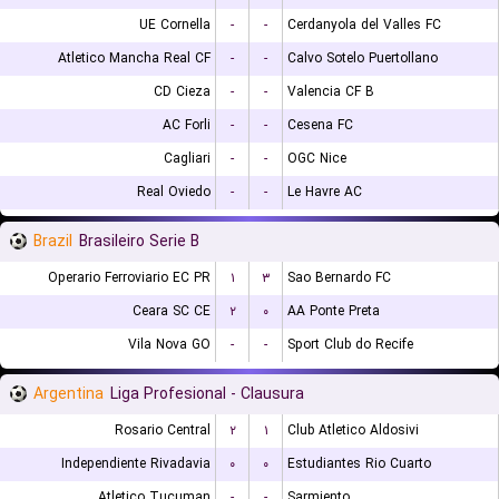
UE Cornella
-
-
Cerdanyola del Valles FC
Atletico Mancha Real CF
-
-
Calvo Sotelo Puertollano
CD Cieza
-
-
Valencia CF B
AC Forli
-
-
Cesena FC
Cagliari
-
-
OGC Nice
Real Oviedo
-
-
Le Havre AC
Brazil
Brasileiro Serie B
Operario Ferroviario EC PR
۱
۳
Sao Bernardo FC
Ceara SC CE
۲
۰
AA Ponte Preta
Vila Nova GO
-
-
Sport Club do Recife
Argentina
Liga Profesional - Clausura
Rosario Central
۲
۱
Club Atletico Aldosivi
Independiente Rivadavia
۰
۰
Estudiantes Rio Cuarto
Atletico Tucuman
-
-
Sarmiento