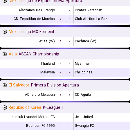
Mexico
Liga de Expansion MX Apertura
Alacranes De Durango
۰
۰
Piratas Veracruz
CD Tepatitlan de Morelos
۰
۲
Club Atletico La Paz
Mexico
Liga MX Femenil
Atlas (W)
۱
۰
Pachuca (W)
Asia
ASEAN Championship
Thailand
-
-
Myanmar
Malaysia
-
-
Philippines
El Salvador
Primera Division Apertura
AD Isidro Metapan
۰
۰
CD Aguila
Republic of Korea
K-League 1
Jeonbuk Hyundai Motors FC
-
-
Jeju United
Bucheon FC 1995
-
-
Gwangju FC