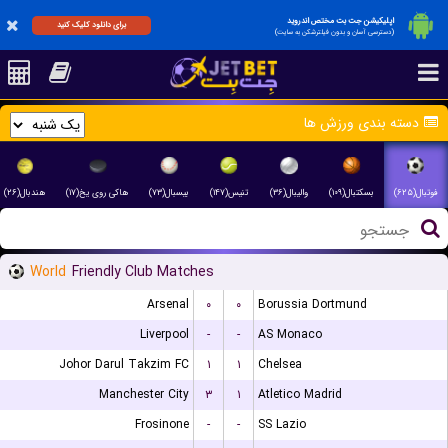
اپلیکیشن جت بت مختص اندروید
برای دانلود کلیک کنید
(دسترسی آسان و بدون فیلترشکن به سایت)
دسته بندی ورزش ها
فوتبال(۶۲۵)
بسکتبال(۱۰۹)
والیبال(۳۶)
تنیس(۱۴۷)
بیسبال(۷۳)
هاکی روی یخ(۱۷)
هندبال(۲۶)
World
Friendly Club Matches
Arsenal
۰
۰
Borussia Dortmund
Liverpool
-
-
AS Monaco
Johor Darul Takzim FC
۱
۱
Chelsea
Manchester City
۳
۱
Atletico Madrid
Frosinone
-
-
SS Lazio