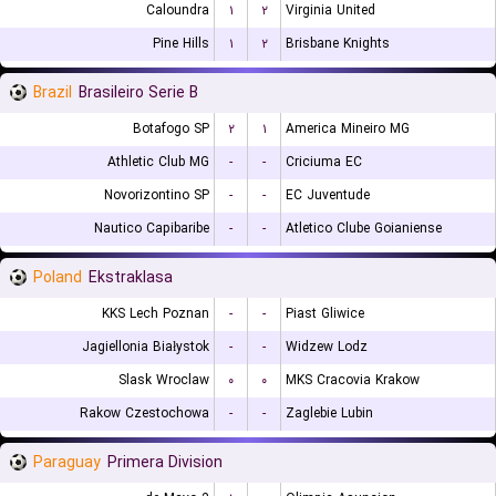
Caloundra
۱
۲
Virginia United
Pine Hills
۱
۲
Brisbane Knights
Brazil
Brasileiro Serie B
Botafogo SP
۲
۱
America Mineiro MG
Athletic Club MG
-
-
Criciuma EC
Novorizontino SP
-
-
EC Juventude
Nautico Capibaribe
-
-
Atletico Clube Goianiense
Poland
Ekstraklasa
KKS Lech Poznan
-
-
Piast Gliwice
Jagiellonia Białystok
-
-
Widzew Lodz
Slask Wroclaw
۰
۰
MKS Cracovia Krakow
Rakow Czestochowa
-
-
Zaglebie Lubin
Paraguay
Primera Division