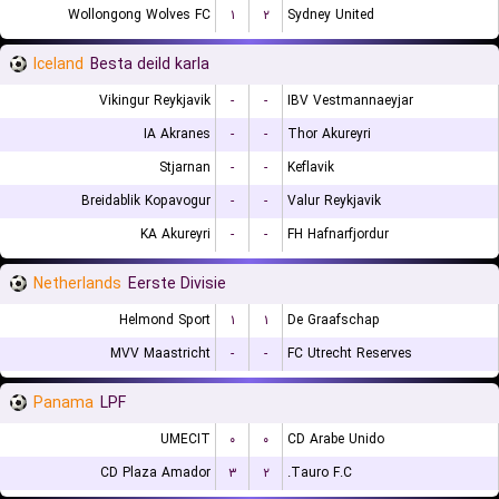
Wollongong Wolves FC
۱
۲
Sydney United
Iceland
Besta deild karla
Vikingur Reykjavik
-
-
IBV Vestmannaeyjar
IA Akranes
-
-
Thor Akureyri
Stjarnan
-
-
Keflavik
Breidablik Kopavogur
-
-
Valur Reykjavik
KA Akureyri
-
-
FH Hafnarfjordur
Netherlands
Eerste Divisie
Helmond Sport
۱
۱
De Graafschap
MVV Maastricht
-
-
FC Utrecht Reserves
Panama
LPF
UMECIT
۰
۰
CD Arabe Unido
CD Plaza Amador
۳
۲
Tauro F.C.