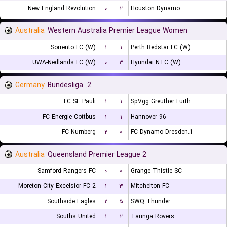
New England Revolution
۰
۲
Houston Dynamo
Australia
Western Australia Premier League Women
Sorrento FC (W)
۱
۱
Perth Redstar FC (W)
UWA-Nedlands FC (W)
۰
۳
Hyundai NTC (W)
Germany
2. Bundesliga
FC St. Pauli
۱
۱
SpVgg Greuther Furth
FC Energie Cottbus
۱
۱
Hannover 96
FC Nurnberg
۲
۰
1.FC Dynamo Dresden
Australia
Queensland Premier League 2
Samford Rangers FC
۰
۰
Grange Thistle SC
Moreton City Excelsior FC 2
۱
۳
Mitchelton FC
Southside Eagles
۲
۵
SWQ Thunder
Souths United
۱
۲
Taringa Rovers