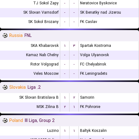
TJ Sokol Zapy
-
-
Neratovice Byskovice
SK Slovan Varnsdorf
-
-
SK Benatky nad Jizerou
SK Sokol Brozany
-
-
FK Caslav
Russia
FNL
SKA Khabarovsk
۱
۳
Spartak Kostroma
Kamaz Nab Chelny
-
-
Volga Ulyanovsk
Rotor Volgograd
-
-
FC Chelyabinsk
Veles Moscow
-
-
FK Leningradets
Slovakia
2. Liga
SK Slovan Bratislava B
۱
۲
Samorin
MSK Zilina B
۲
۱
FK Pohronie
Poland
III Liga, Group 2
Luzino
۱
۱
Baltyk Koszalin