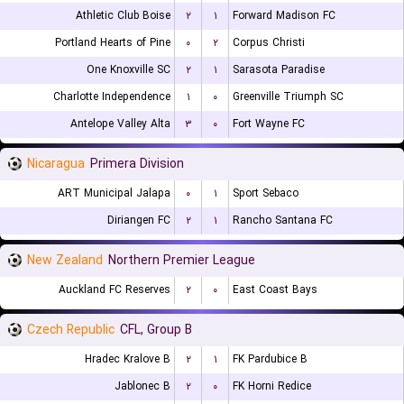
Athletic Club Boise
۲
۱
Forward Madison FC
Portland Hearts of Pine
۰
۲
Corpus Christi
One Knoxville SC
۲
۱
Sarasota Paradise
Charlotte Independence
۱
۰
Greenville Triumph SC
Antelope Valley Alta
۳
۰
Fort Wayne FC
Nicaragua
Primera Division
ART Municipal Jalapa
۰
۱
Sport Sebaco
Diriangen FC
۲
۱
Rancho Santana FC
New Zealand
Northern Premier League
Auckland FC Reserves
۲
۰
East Coast Bays
Czech Republic
CFL, Group B
Hradec Kralove B
۲
۱
FK Pardubice B
Jablonec B
۲
۰
FK Horni Redice