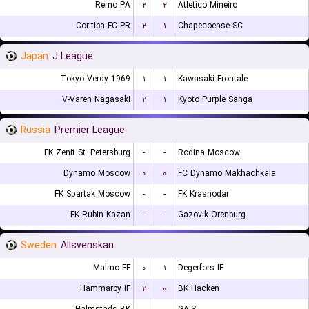
Remo PA
۲
۲
Atletico Mineiro
Coritiba FC PR
۲
۱
Chapecoense SC
Japan
J League
Tokyo Verdy 1969
۱
۱
Kawasaki Frontale
V-Varen Nagasaki
۲
۱
Kyoto Purple Sanga
Russia
Premier League
FK Zenit St. Petersburg
-
-
Rodina Moscow
Dynamo Moscow
۰
۰
FC Dynamo Makhachkala
FK Spartak Moscow
-
-
FK Krasnodar
FK Rubin Kazan
-
-
Gazovik Orenburg
Sweden
Allsvenskan
Malmo FF
۰
۱
Degerfors IF
Hammarby IF
۲
۰
BK Hacken