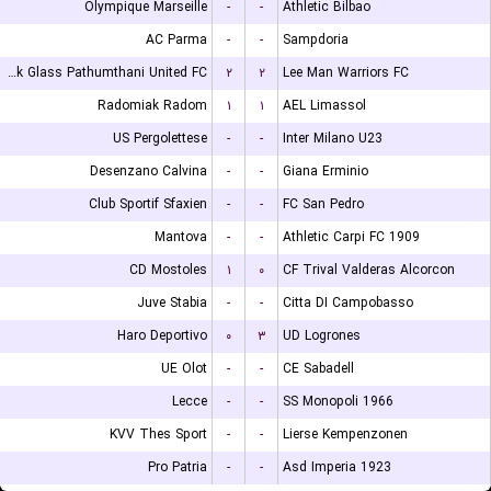
Olympique Marseille
-
-
Athletic Bilbao
AC Parma
-
-
Sampdoria
Bangkok Glass Pathumthani United FC
۲
۲
Lee Man Warriors FC
Radomiak Radom
۱
۱
AEL Limassol
US Pergolettese
-
-
Inter Milano U23
Desenzano Calvina
-
-
Giana Erminio
Club Sportif Sfaxien
-
-
FC San Pedro
Mantova
-
-
Athletic Carpi FC 1909
CD Mostoles
۱
۰
CF Trival Valderas Alcorcon
Juve Stabia
-
-
Citta DI Campobasso
Haro Deportivo
۰
۳
UD Logrones
UE Olot
-
-
CE Sabadell
Lecce
-
-
SS Monopoli 1966
KVV Thes Sport
-
-
Lierse Kempenzonen
Pro Patria
-
-
Asd Imperia 1923