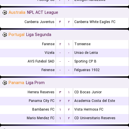
Australia
NPL ACT League
Canberra Juventus
۴
۲
Canberra White Eagles FC
Portugal
Liga Segunda
Farense
۲
۱
Torreense
Vizela
-
-
Uniao de Leiria
AVS Futebol SAD
-
-
Sporting CP B
Feirense
-
-
Felgueiras 1932
Panama
Liga Prom
Herrera Reserves
۳
۱
CD Bocas Junior
Panama City FC
۲
۲
Academia Costa del Este
Bambanes FC
۱
۲
Vista Hermosa FC
Mario Mendez FC
۱
۲
CD Universitario Reserves