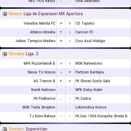
KKS 1925 Kalisz
-
-
Unia Swarzedz
Mexico
Liga de Expansion MX Apertura
Venados Merida FC
۳
۲
CD Tapatio
Atletico Morelia
۴
۱
Cancun FC
Jaibos Tampico Madero
۳
۰
Cruz Azul Hidalgo
Slovakia
3. Liga
MFK Ruzomberok B
۲
۱
MSK Namestovo
Slavia TU Kosice
۰
۳
Partizan Bardejov
AS Trencin B
۴
۲
FK Slovan Duslo Sala
Banik Kalinovo
-
-
MFK Dolny Kubin
FK Podkonice
-
-
FK Cadca
MSK Tesla Stropkov
-
-
Lokomotiva Kosice
TJ Kovo Belusa
-
-
FK Dac 1904 Dunajska Streda B
Sweden
Superettan