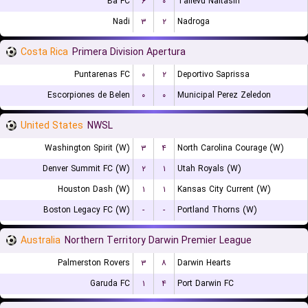
Ba FC
۶
۰
Tailevu Naitasiri
Nadi
۳
۲
Nadroga
Costa Rica
Primera Division Apertura
Puntarenas FC
۰
۲
Deportivo Saprissa
Escorpiones de Belen
۰
۰
Municipal Perez Zeledon
United States
NWSL
Washington Spirit (W)
۳
۴
North Carolina Courage (W)
Denver Summit FC (W)
۲
۱
Utah Royals (W)
Houston Dash (W)
۱
۱
Kansas City Current (W)
Boston Legacy FC (W)
-
-
Portland Thorns (W)
Australia
Northern Territory Darwin Premier League
Palmerston Rovers
۳
۸
Darwin Hearts
Garuda FC
۱
۴
Port Darwin FC