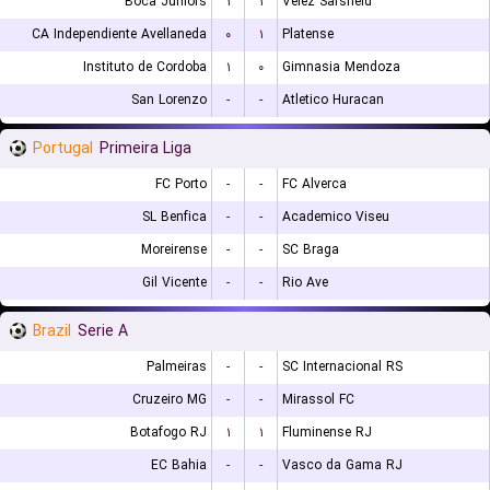
Boca Juniors
۱
۱
Velez Sarsfield
CA Independiente Avellaneda
۰
۱
Platense
Instituto de Cordoba
۱
۰
Gimnasia Mendoza
San Lorenzo
-
-
Atletico Huracan
Portugal
Primeira Liga
FC Porto
-
-
FC Alverca
SL Benfica
-
-
Academico Viseu
Moreirense
-
-
SC Braga
Gil Vicente
-
-
Rio Ave
Brazil
Serie A
Palmeiras
-
-
SC Internacional RS
Cruzeiro MG
-
-
Mirassol FC
Botafogo RJ
۱
۱
Fluminense RJ
EC Bahia
-
-
Vasco da Gama RJ