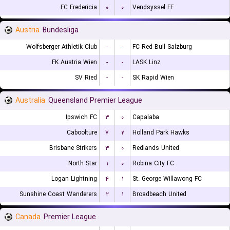
FC Fredericia
۰
۰
Vendsyssel FF
Austria
Bundesliga
Wolfsberger Athletik Club
-
-
FC Red Bull Salzburg
FK Austria Wien
-
-
LASK Linz
SV Ried
-
-
SK Rapid Wien
Australia
Queensland Premier League
Ipswich FC
۳
۰
Capalaba
Caboolture
۷
۲
Holland Park Hawks
Brisbane Strikers
۳
۰
Redlands United
North Star
۱
۰
Robina City FC
Logan Lightning
۴
۱
St. George Willawong FC
Sunshine Coast Wanderers
۲
۱
Broadbeach United
Canada
Premier League