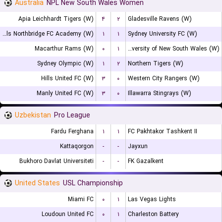
Australia
NPL New South Wales Women
Apia Leichhardt Tigers (W)
۴
۲
Gladesville Ravens (W)
Bulls Northbridge FC Academy (W)
۱
۱
Sydney University FC (W)
Macarthur Rams (W)
۰
۱
University of New South Wales (W)
Sydney Olympic (W)
۱
۲
Northern Tigers (W)
Hills United FC (W)
۳
۰
Western City Rangers (W)
Manly United FC (W)
۳
۰
Illawarra Stingrays (W)
Uzbekistan
Pro League
Fardu Ferghana
۱
۱
FC Pakhtakor Tashkent II
Kattaqorgon
-
-
Jayxun
Bukhoro Davlat Universiteti
-
-
FK Gazalkent
United States
USL Championship
Miami FC
۰
۱
Las Vegas Lights
Loudoun United FC
۰
۱
Charleston Battery