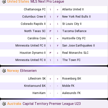
United States
MLS Next Pro League
Chattanooga FC
۱
۰
Atlanta United II
Columbus Crew II
۱
۲
New York Red Bulls II
Colorado Rapids II
۰
۱
St Louis City II
North Texas SC
۳
۱
Tacoma Defiance
Carolina Core
۲
۰
Huntsville City FC
Minnesota United FC II
۱
۲
San Jose Earthquakes II
Houston Dynamo II
۳
۰
Real Monarchs SLC
Minnesota United FC II
۱
۱
The Town FC
Norway
Eliteserien
Lillestrom SK
۰
۰
Rosenborg BK
Kristiansund BK
-
-
Molde FK
Ham-Kam
-
-
Aalesunds FK
Australia
Capital Territory Premier League U23