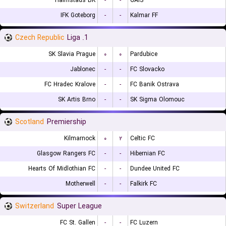
Halmstads BK
-
-
GAIS
IFK Goteborg
-
-
Kalmar FF
Czech Republic
1. Liga
SK Slavia Prague
۰
۰
Pardubice
Jablonec
-
-
FC Slovacko
FC Hradec Kralove
-
-
FC Banik Ostrava
SK Artis Brno
-
-
SK Sigma Olomouc
Scotland
Premiership
Kilmarnock
۰
۲
Celtic FC
Glasgow Rangers FC
-
-
Hibernian FC
Hearts Of Midlothian FC
-
-
Dundee United FC
Motherwell
-
-
Falkirk FC
Switzerland
Super League
FC St. Gallen
-
-
FC Luzern