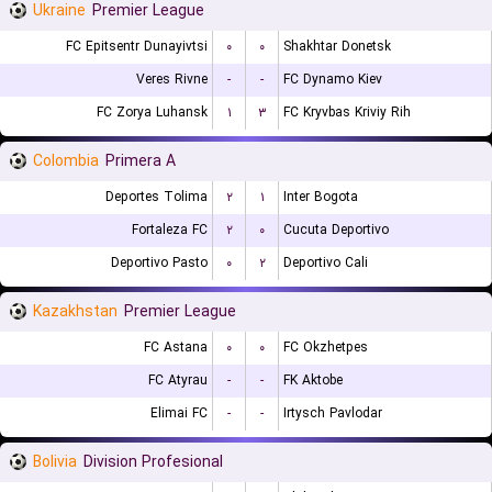
Ukraine
Premier League
FC Epitsentr Dunayivtsi
۰
۰
Shakhtar Donetsk
Veres Rivne
-
-
FC Dynamo Kiev
FC Zorya Luhansk
۱
۳
FC Kryvbas Kriviy Rih
Colombia
Primera A
Deportes Tolima
۲
۱
Inter Bogota
Fortaleza FC
۲
۰
Cucuta Deportivo
Deportivo Pasto
۰
۲
Deportivo Cali
Kazakhstan
Premier League
FC Astana
۰
۰
FC Okzhetpes
FC Atyrau
-
-
FK Aktobe
Elimai FC
-
-
Irtysch Pavlodar
Bolivia
Division Profesional