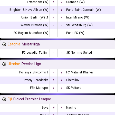
Tottenham (W)
۱
۰
Granada (W)
Brighton & Hove Albion (W)
۱
۱
Paris Saint Germain (W)
1. Union Berlin (W)
۰
۰
Inter Milano (W)
Werder Bremen (W)
-
-
VfL Wolfsburg (W)
FC Bayern Munchen (W)
-
-
Paris FC (W)
Estonia
Meistriliiga
FC Levadia Tallinn
-
-
JK Nomme United
Ukraine
Persha Liga
Polissya Zhytomyr II
۰
۱
FC Metalist Kharkiv
Probiy Gorodenka
۱
۱
Chernihiv
FSK Mariupol
۰
۰
SK Poltava
Fiji
Digicel Premier League
Suva
۳
۲
Nasinu