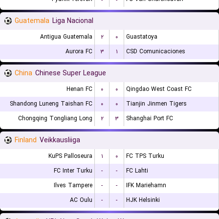
Guatemala
Liga Nacional
Antigua Guatemala
۲
۰
Guastatoya
Aurora FC
۳
۱
CSD Comunicaciones
China
Chinese Super League
Henan FC
۰
۰
Qingdao West Coast FC
Shandong Luneng Taishan FC
۰
۰
Tianjin Jinmen Tigers
Chongqing Tongliang Long
۲
۳
Shanghai Port FC
Finland
Veikkausliiga
KuPS Palloseura
۱
۰
FC TPS Turku
FC Inter Turku
-
-
FC Lahti
Ilves Tampere
-
-
IFK Mariehamn
AC Oulu
-
-
HJK Helsinki