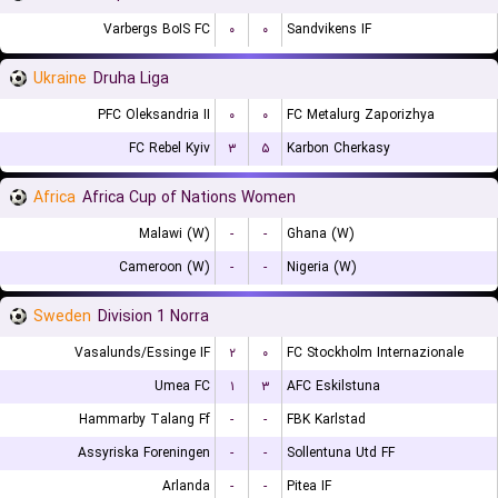
Varbergs BoIS FC
۰
۰
Sandvikens IF
Ukraine
Druha Liga
PFC Oleksandria II
۰
۰
FC Metalurg Zaporizhya
FC Rebel Kyiv
۳
۵
Karbon Cherkasy
Africa
Africa Cup of Nations Women
Malawi (W)
-
-
Ghana (W)
Cameroon (W)
-
-
Nigeria (W)
Sweden
Division 1 Norra
Vasalunds/Essinge IF
۲
۰
FC Stockholm Internazionale
Umea FC
۱
۳
AFC Eskilstuna
Hammarby Talang Ff
-
-
FBK Karlstad
Assyriska Foreningen
-
-
Sollentuna Utd FF
Arlanda
-
-
Pitea IF