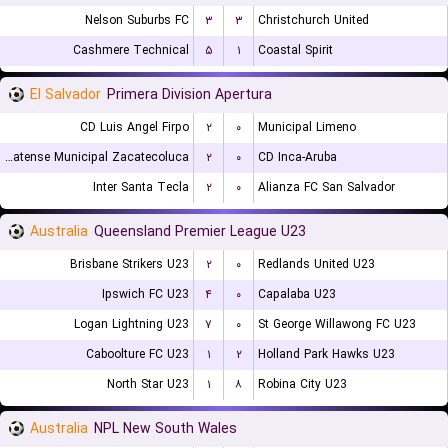
Nelson Suburbs FC
۳
۳
Christchurch United
Cashmere Technical
۵
۱
Coastal Spirit
El Salvador
Primera Division Apertura
CD Luis Angel Firpo
۲
۰
Municipal Limeno
CD Platense Municipal Zacatecoluca
۲
۰
CD Inca-Aruba
Inter Santa Tecla
۲
۰
Alianza FC San Salvador
Australia
Queensland Premier League U23
Brisbane Strikers U23
۲
۰
Redlands United U23
Ipswich FC U23
۴
۰
Capalaba U23
Logan Lightning U23
۷
۰
St George Willawong FC U23
Caboolture FC U23
۱
۲
Holland Park Hawks U23
North Star U23
۱
۸
Robina City U23
Australia
NPL New South Wales