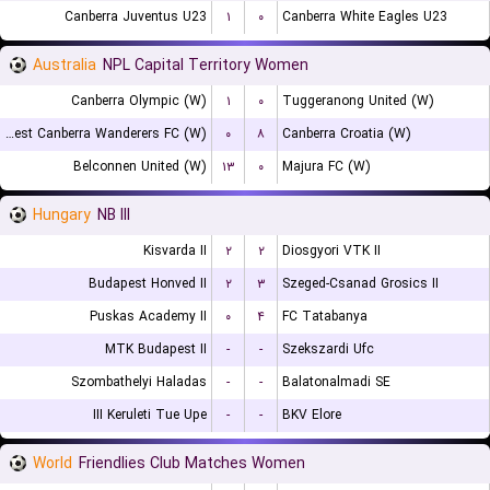
Canberra Juventus U23
۱
۰
Canberra White Eagles U23
Australia
NPL Capital Territory Women
Canberra Olympic (W)
۱
۰
Tuggeranong United (W)
West Canberra Wanderers FC (W)
۰
۸
Canberra Croatia (W)
Belconnen United (W)
۱۳
۰
Majura FC (W)
Hungary
NB III
Kisvarda II
۲
۲
Diosgyori VTK II
Budapest Honved II
۲
۳
Szeged-Csanad Grosics II
Puskas Academy II
۰
۴
FC Tatabanya
MTK Budapest II
-
-
Szekszardi Ufc
Szombathelyi Haladas
-
-
Balatonalmadi SE
III Keruleti Tue Upe
-
-
BKV Elore
World
Friendlies Club Matches Women