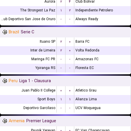
Aurora
۲
۴
Club Bolivar
The Strongest La Paz
۱
۲
Independiente Petrolero
GV Club Deportivo San Jose de Oruro
-
-
Always Ready
Brazil
Serie C
Ituano SP
۲
۰
Barra FC
Inter de Limeira
۲
۰
Volta Redonda
Maringa FC PR
-
-
Amazonas FC
Ypiranga RS
-
-
Floresta EC
Peru
Liga 1 - Clausura
Juan Pablo II College
۰
۰
Atletico Grau
Sport Boys
۱
۱
Alianza Lima
Deportivo Garcilaso
-
-
UCV Moquegua
Armenia
Premier League
Pyunik Yerevan
۰
۰
FC Van Charencavan