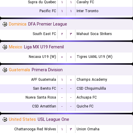
Supra du Quebec
۱
۱
Cavalry FC
Pacific FC
۱
۱
Inter Toronto
Dominica
DFA Premier League
South East FC
۲
۳
Mahaut Soca Strikers
Mexico
Liga MX U19 Femenil
Necaxa U19 (W)
۰
۰
Tigres UANL U19 (W)
Guatemala
Primera Division
AFF Guatemala
۱
۰
Champs Academy
San Benito FC
-
-
CSD Chiquimulilla
Nueva Santa Rosa
-
-
Achuapa FC
CSD Amatitlan
-
-
Quiche FC
United States
USL League One
Chattanooga Red Wolves
۱
۳
Union Omaha