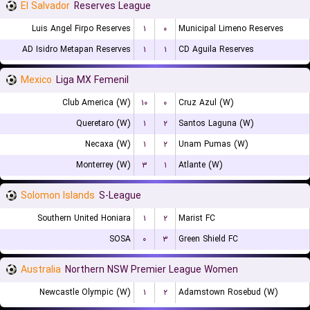
El Salvador
Reserves League
Luis Angel Firpo Reserves
۱
۰
Municipal Limeno Reserves
AD Isidro Metapan Reserves
۱
۱
CD Aguila Reserves
Mexico
Liga MX Femenil
Club America (W)
۱۰
۰
Cruz Azul (W)
Queretaro (W)
۱
۲
Santos Laguna (W)
Necaxa (W)
۱
۲
Unam Pumas (W)
Monterrey (W)
۳
۱
Atlante (W)
Solomon Islands
S-League
Southern United Honiara
۱
۲
Marist FC
SOSA
۰
۳
Green Shield FC
Australia
Northern NSW Premier League Women
Newcastle Olympic (W)
۱
۲
Adamstown Rosebud (W)