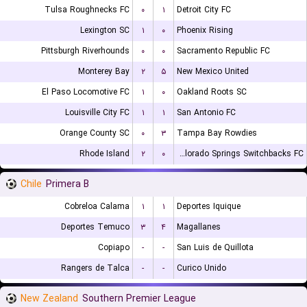
Tulsa Roughnecks FC
۰
۱
Detroit City FC
Lexington SC
۱
۰
Phoenix Rising
Pittsburgh Riverhounds
۰
۰
Sacramento Republic FC
Monterey Bay
۲
۵
New Mexico United
El Paso Locomotive FC
۱
۰
Oakland Roots SC
Louisville City FC
۱
۱
San Antonio FC
Orange County SC
۰
۳
Tampa Bay Rowdies
Rhode Island
۲
۰
Colorado Springs Switchbacks FC
Chile
Primera B
Cobreloa Calama
۱
۱
Deportes Iquique
Deportes Temuco
۳
۴
Magallanes
Copiapo
-
-
San Luis de Quillota
Rangers de Talca
-
-
Curico Unido
New Zealand
Southern Premier League