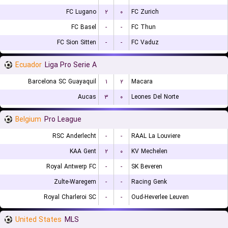
FC Lugano
۲
۰
FC Zurich
FC Basel
-
-
FC Thun
FC Sion Sitten
-
-
FC Vaduz
Ecuador
Liga Pro Serie A
Barcelona SC Guayaquil
۱
۲
Macara
Aucas
۳
۰
Leones Del Norte
Belgium
Pro League
RSC Anderlecht
-
-
RAAL La Louviere
KAA Gent
۲
۰
KV Mechelen
Royal Antwerp FC
-
-
SK Beveren
Zulte-Waregem
-
-
Racing Genk
Royal Charleroi SC
-
-
Oud-Heverlee Leuven
United States
MLS