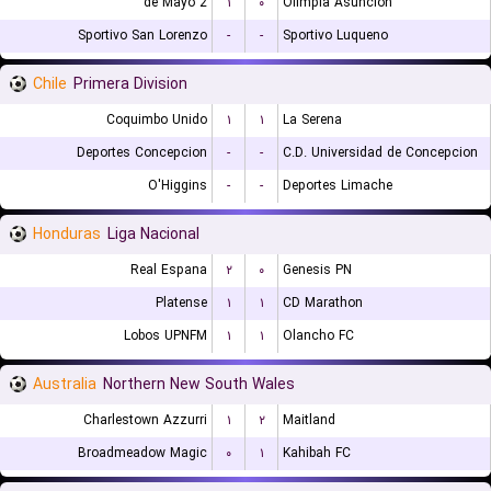
2 de Mayo
۱
۰
Olimpia Asuncion
Sportivo San Lorenzo
-
-
Sportivo Luqueno
Chile
Primera Division
Coquimbo Unido
۱
۱
La Serena
Deportes Concepcion
-
-
C.D. Universidad de Concepcion
O'Higgins
-
-
Deportes Limache
Honduras
Liga Nacional
Real Espana
۲
۰
Genesis PN
Platense
۱
۱
CD Marathon
Lobos UPNFM
۱
۱
Olancho FC
Australia
Northern New South Wales
Charlestown Azzurri
۱
۲
Maitland
Broadmeadow Magic
۰
۱
Kahibah FC