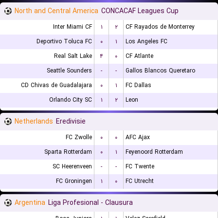
North and Central America
CONCACAF Leagues Cup
Inter Miami CF
۱
۲
CF Rayados de Monterrey
Deportivo Toluca FC
۰
۱
Los Angeles FC
Real Salt Lake
۴
۰
CF Atlante
Seattle Sounders
-
-
Gallos Blancos Queretaro
CD Chivas de Guadalajara
۰
۱
FC Dallas
Orlando City SC
۱
۲
Leon
Netherlands
Eredivisie
FC Zwolle
۰
۰
AFC Ajax
Sparta Rotterdam
۰
۱
Feyenoord Rotterdam
SC Heerenveen
-
-
FC Twente
FC Groningen
۱
۰
FC Utrecht
Argentina
Liga Profesional - Clausura