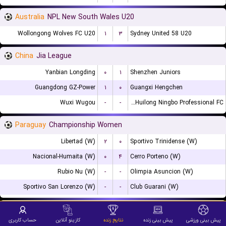
Australia
NPL New South Wales U20
Wollongong Wolves FC U20
۱
۳
Sydney United 58 U20
China
Jia League
Yanbian Longding
۰
۱
Shenzhen Juniors
Guangdong GZ-Power
۱
۰
Guangxi Hengchen
Wuxi Wugou
-
-
Shanghai Jiading Huilong Ningbo Professional FC
Paraguay
Championship Women
Libertad (W)
۲
۰
Sportivo Trinidense (W)
Nacional-Humaita (W)
۰
۴
Cerro Porteno (W)
Rubio Nu (W)
-
-
Olimpia Asuncion (W)
Sportivo San Lorenzo (W)
-
-
Club Guarani (W)
Costa Rica
Liga de Ascenso Apertura gr. A
پیش بینی ورزشی
پیش بینی زنده
نتایج زنده
کازینو آنلاین
حساب کاربری
AD Municipal Grecia
۲
۰
Quepos Cambute