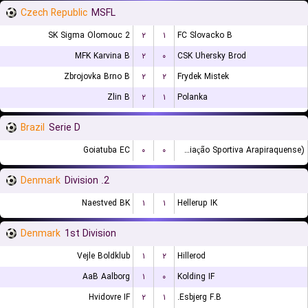
Czech Republic
MSFL
SK Sigma Olomouc 2
۲
۱
FC Slovacko B
MFK Karvina B
۲
۰
CSK Uhersky Brod
Zbrojovka Brno B
۲
۲
Frydek Mistek
Zlin B
۲
۱
Polanka
Brazil
Serie D
Goiatuba EC
۰
۰
ASA (Agremiação Sportiva Arapiraquense)
Denmark
2. Division
Naestved BK
۱
۱
Hellerup IK
Denmark
1st Division
Vejle Boldklub
۱
۲
Hillerod
AaB Aalborg
۱
۰
Kolding IF
Hvidovre IF
۲
۱
Esbjerg F.B.