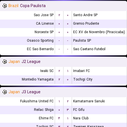
Brazil
Copa Paulista
Sao Jose SP
۲
۰
Santo Andre SP
CA Linense
۰
۰
Gremio Prudente
Noroeste SP
۰
۰
EC XV de Novembro (Piracicaba)
Osasco Sporting
-
-
Paulista SP
EC Sao Bernardo
-
-
Sao Caetano Futebol
Japan
J2 League
Iwaki SC
۲
۱
Imabari FC
Montedio Yamagata
۲
۰
Tochigi City
Japan
J3 League
Fukushima United FC
۱
۲
Kamatamare Sanuki
Reilac Shiga
۰
۳
FC Gifu
Ehime FC
۴
۱
Nara Club
Tochigi SC
۳
۲
Zweigen Kanazawa